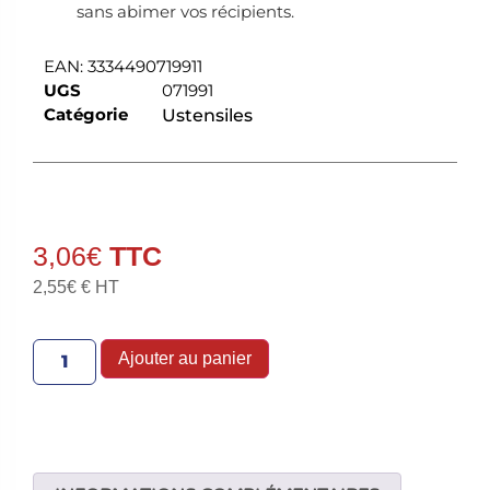
sans abimer vos récipients.
EAN:
3334490719911
UGS
071991
Catégorie
Ustensiles
3,06
€
2,55
€
€ HT
Ajouter au panier