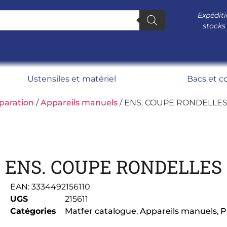
Expéditi
stocks
Ustensiles et matériel
Bacs et c
paration
/
Appareils manuels
/ ENS. COUPE RONDELLE
ENS. COUPE RONDELLE
EAN:
3334492156110
UGS
215611
Catégories
Matfer catalogue
,
Appareils manuels
,
P