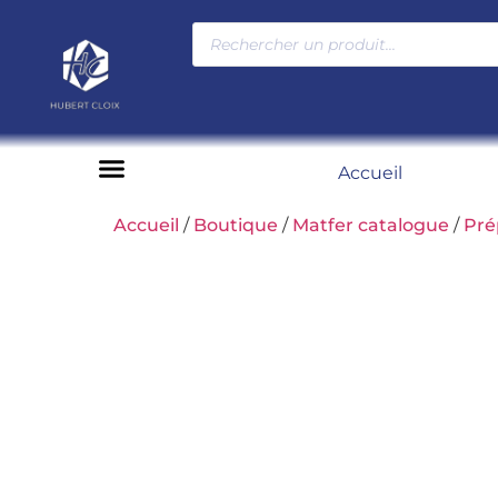
Accueil
Moyens de paiement
Accueil
/
Boutique
/
Matfer catalogue
/
Pré