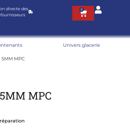
on directe des
0
 fournisseurs
ontenants
Univers glacerie
S 5MM MPC
S 5MM MPC
réparation