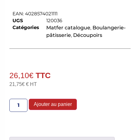
EAN:
4028574021111
UGS
120036
Catégories
Matfer catalogue
,
Boulangerie-
pâtisserie
,
Découpoirs
26,10
€
21,75
€
€ HT
Ajouter au panier