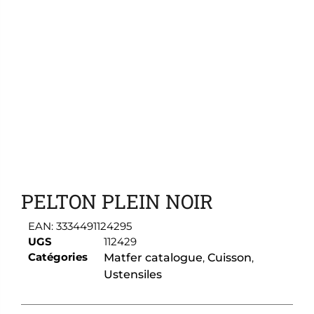
Ajouter aux favoris
PELTON PLEIN NOIR
EAN:
3334491124295
UGS
112429
Catégories
Matfer catalogue
,
Cuisson
,
Ustensiles