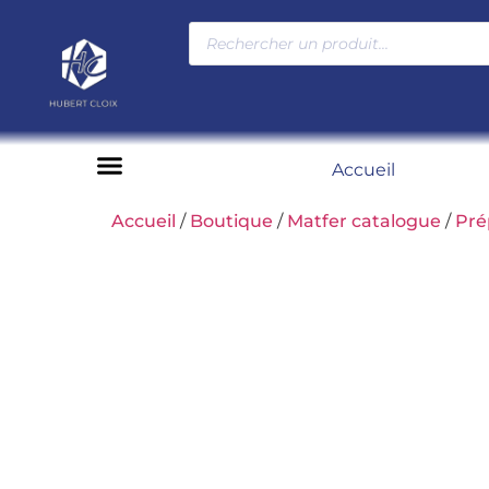
Accueil
Moyens de paiement
Accueil
/
Boutique
/
Matfer catalogue
/
Pré