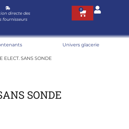
0
ion directe des
s fournisseurs
ontenants
Univers glacerie
 ELECT. SANS SONDE
SANS SONDE