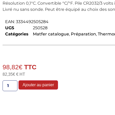
Résolution 0,1°C. Convertible °C/°F. Pile CR2032/3 volts 
Livré nu sans sonde. Peut être équipé au choix des sonde
EAN:
3334492505284
UGS
250528
Catégories
Matfer catalogue
,
Préparation
,
Thermom
98,82
€
82,35
€
€ HT
Ajouter au panier