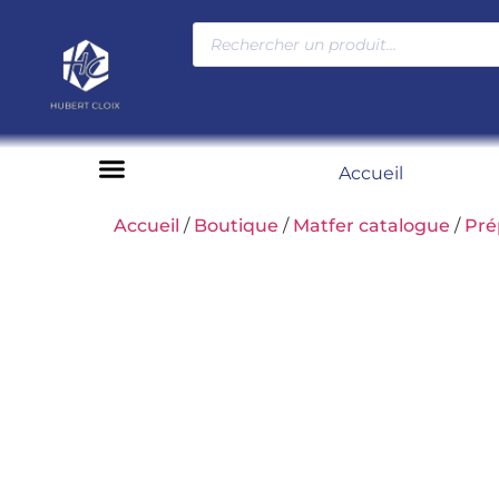
Accueil
Moyens de paiement
Accueil
/
Boutique
/
Matfer catalogue
/
Pré