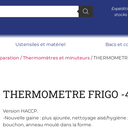
Expéditi
stocks
Ustensiles et matériel
Bacs et c
paration
/
Thermomètres et minuteurs
/ THERMOMETRE
THERMOMETRE FRIGO -4
Version HACCP.
-Nouvelle gaine : plus ajourée, nettoyage aisé/hygiène p
bouchon, anneau moulé dans la forme.