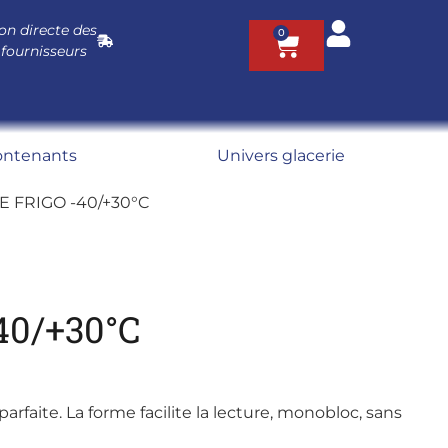
on directe des
0
 fournisseurs
ontenants
Univers glacerie
 FRIGO -40/+30°C
0/+30°C
arfaite. La forme facilite la lecture, monobloc, sans