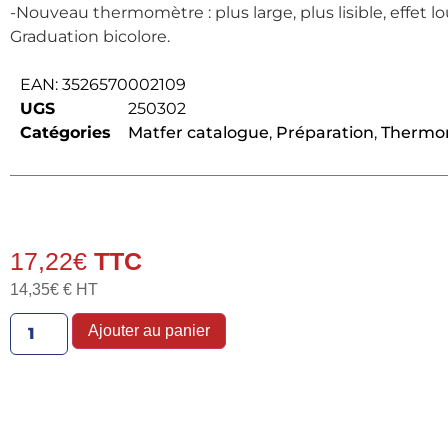
-Nouveau thermomètre : plus large, plus lisible, effet l
Graduation bicolore.
EAN:
3526570002109
UGS
250302
Catégories
Matfer catalogue
,
Préparation
,
Thermom
17,22
€
14,35
€
€ HT
Ajouter au panier