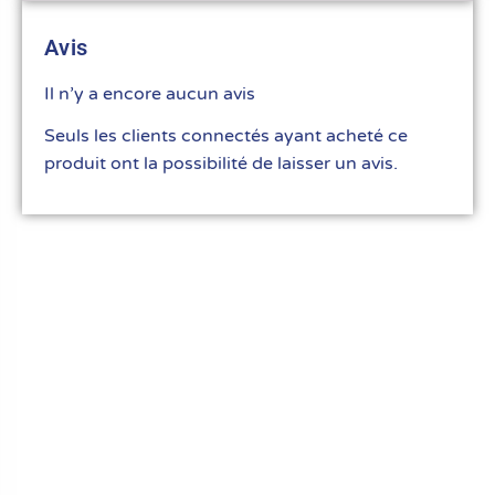
Avis
Il n’y a encore aucun avis
Seuls les clients connectés ayant acheté ce
produit ont la possibilité de laisser un avis.
Le meilleur du matériel pour vos recettes
« Découvrez notre expertise culinaire ! Nous
avons soigneusement choisi les meilleurs
ustensiles et matériel pour les pros et
passionnés de cuisine, pâtisserie et glace.