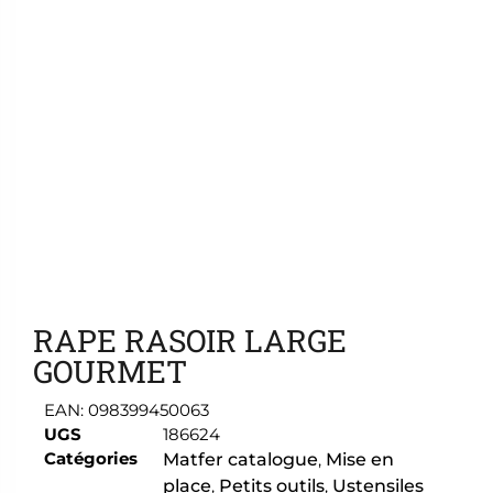
Ajouter aux favoris
RAPE RASOIR LARGE
GOURMET
EAN:
098399450063
UGS
186624
Catégories
Matfer catalogue
,
Mise en
place
,
Petits outils
,
Ustensiles