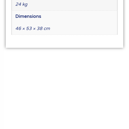
24 kg
Dimensions
46 × 53 × 38 cm
Le meilleur du matériel pour vos recettes
« Découvrez notre expertise culinaire ! Nous
avons soigneusement choisi les meilleurs
ustensiles et matériel pour les pros et
passionnés de cuisine, pâtisserie et glace.
Élevez votre art culinaire avec nous. »