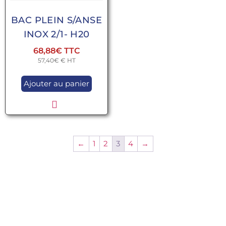
BAC PLEIN S/ANSE
INOX 2/1- H20
68,88
€
57,40
€
€ HT
Ajouter au panier
←
1
2
3
4
→