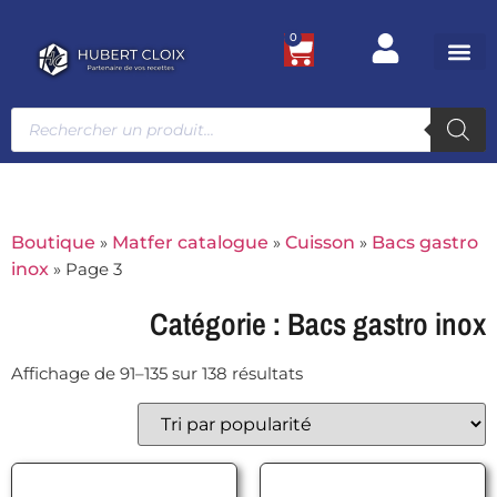
0
Ustensile
Bacs et
Univers g
Boutique
»
Matfer catalogue
»
Cuisson
»
Bacs gastro
inox
»
Page 3
Catégorie : Bacs gastro inox
Affichage de 91–135 sur 138 résultats