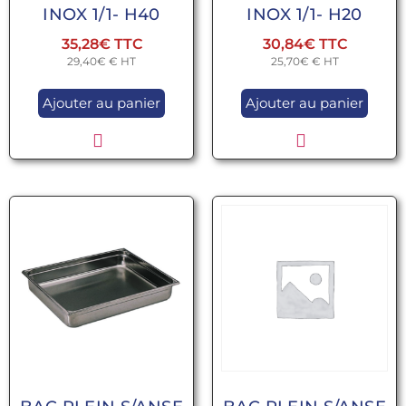
INOX 1/1- H40
INOX 1/1- H20
35,28
€
30,84
€
29,40
€
€ HT
25,70
€
€ HT
Ajouter au panier
Ajouter au panier