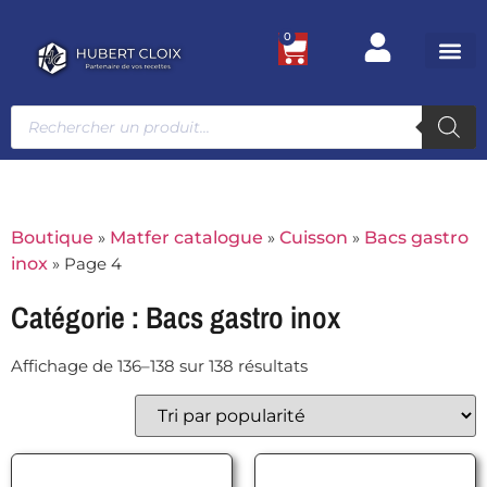
0
Ustensile
Bacs et
Univers g
Boutique
»
Matfer catalogue
»
Cuisson
»
Bacs gastro
inox
»
Page 4
Catégorie : Bacs gastro inox
Affichage de 136–138 sur 138 résultats