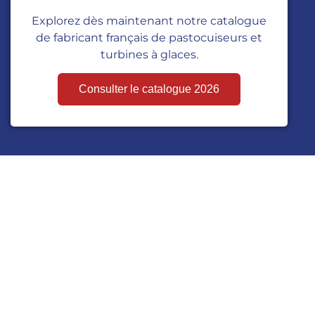
Explorez dès maintenant notre catalogue
de fabricant français de pastocuiseurs et
turbines à glaces.
Consulter le catalogue 2026
Hubert Cloix SAS
9 rue des campanules
77185 – Lognes
France
contact[@]hubertcloix.com
+33 (0)1 60 33 10 00