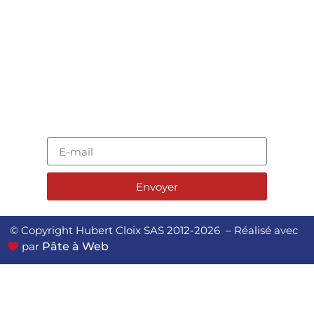
contact[@]hubertcloix.com
+33 (0)1 60 33 10 00
🚀 REJOIGNEZ L'AVENTURE !
Envoyer
© Copyright Hubert Cloix SAS 2012-2026 – Réalisé avec
par
Pâte à Web