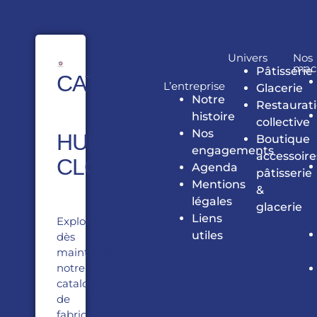
Univers
Nos
mac
Pâtisserie
CATALOGUE
L’entreprise
Glacerie
Notre
Restaurat
histoire
collective
Nos
HUBERT
Boutique
engagements
accessoire
CLOIX
Agenda
pâtisserie
Mentions
&
légales
glacerie
Liens
Explorez
utiles
dès
maintenant
notre
catalogue
de
fabricant