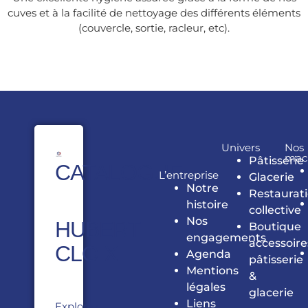
cuves et à la facilité de nettoyage des différents éléments
(couvercle, sortie, racleur, etc).
Univers
Nos
mac
Pâtisserie
CATALOGUE
L’entreprise
Glacerie
Notre
Restaurat
histoire
collective
Nos
HUBERT
Boutique
engagements
accessoire
CLOIX
Agenda
pâtisserie
Mentions
&
légales
glacerie
Liens
Explorez