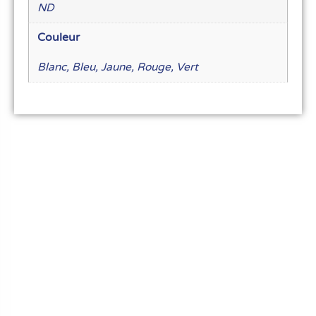
ND
Couleur
Blanc, Bleu, Jaune, Rouge, Vert
Le meilleur du matériel pour vos recettes
« Découvrez notre expertise culinaire ! Nous
avons soigneusement choisi les meilleurs
ustensiles et matériel pour les pros et
passionnés de cuisine, pâtisserie et glace.
Élevez votre art culinaire avec nous. »