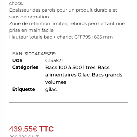
chocs.
Epaisseur des parois pour un produit durable et
sans déformation.
Zone de rétention limitée, rebords permettant une
prise en main facile.
Hauteur totale bac + chariot G111795 : 665 mm
EAN:
3100411455219
UGS
G145521
Catégories
Bacs 100 à 500 litres
,
Bacs
alimentaires Gilac
,
Bacs grands
volumes
Étiquette
gilac
439,55
€