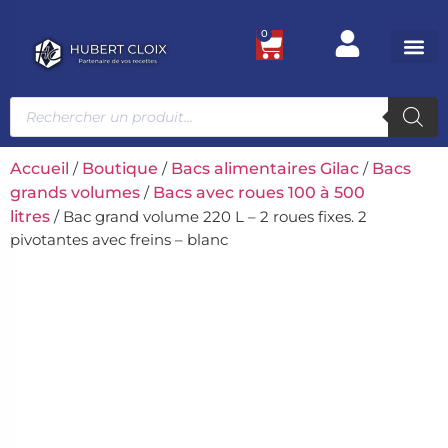
0
Ustensile
Bacs et
Univers g
Accueil
/
Boutique
/
Bacs alimentaires Gilac
/
Bacs
grands volumes
/
Bacs avec roues 100 à 500
litres
/ Bac grand volume 220 L – 2 roues fixes. 2
pivotantes avec freins – blanc