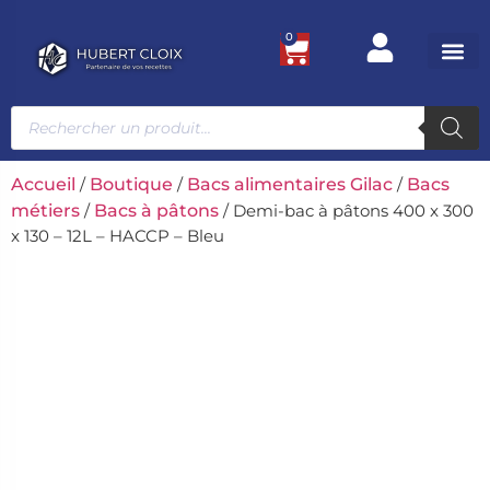
0
Ustensile
Bacs et
Univers g
Accueil
/
Boutique
/
Bacs alimentaires Gilac
/
Bacs
métiers
/
Bacs à pâtons
/ Demi-bac à pâtons 400 x 300
x 130 – 12L – HACCP – Bleu