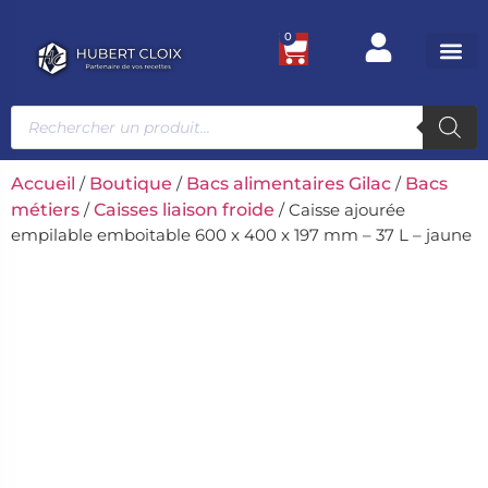
0
Ustensile
Bacs et
Univers g
Accueil
/
Boutique
/
Bacs alimentaires Gilac
/
Bacs
métiers
/
Caisses liaison froide
/ Caisse ajourée
empilable emboitable 600 x 400 x 197 mm – 37 L – jaune