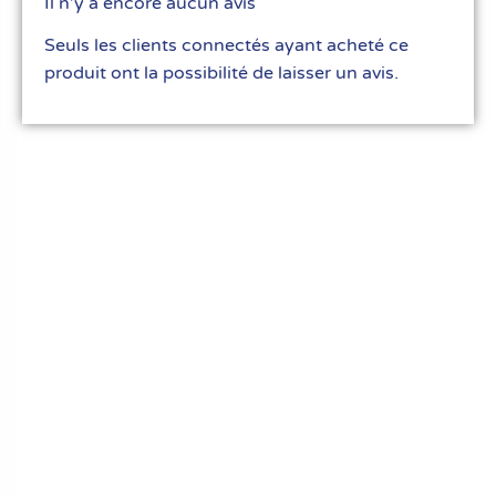
Il n’y a encore aucun avis
Seuls les clients connectés ayant acheté ce
produit ont la possibilité de laisser un avis.
Le meilleur du matériel pour vos recettes
« Découvrez notre expertise culinaire ! Nous
avons soigneusement choisi les meilleurs
ustensiles et matériel pour les pros et
passionnés de cuisine, pâtisserie et glace.
Élevez votre art culinaire avec nous. »