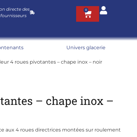
on directe des
0
 fournisseurs
ontenants
Univers glacerie
leur 4 roues pivotantes – chape inox – noir
otantes – chape inox –
râce aux 4 roues directrices montées sur roulement