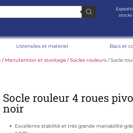
Expéditi
stocks
Ustensiles et matériel
Bacs et c
c
/
Manutention et stockage
/
Socles rouleurs
/ Socle rou
Socle rouleur 4 roues piv
noir
Excellente stabilité et très grande maniabilité g