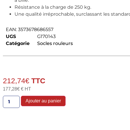
à bille.
Résistance à la charge de 250 kg.
Une qualité irréprochable, surclassant les standar
EAN:
3573678686557
UGS
G170143
Catégorie
Socles rouleurs
212,74
€
177,28
€
€ HT
Ajouter au panier