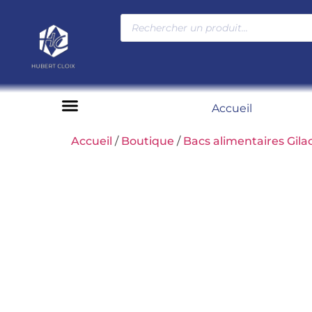
Accueil
Moyens de paiement
Accueil
/
Boutique
/
Bacs alimentaires Gila