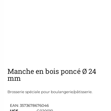
Ajouter aux favoris
Manche en bois poncé Ø 24
mm
Brosserie spéciale pour boulangerie/pâtisserie.
EAN:
3573678676046
UGS
G020010