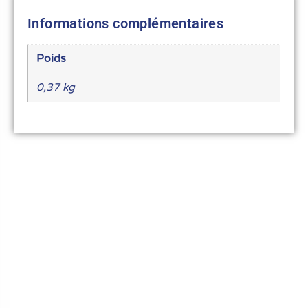
Informations complémentaires
Poids
0,37 kg
Le meilleur du matériel pour vos recettes
« Découvrez notre expertise culinaire ! Nous
avons soigneusement choisi les meilleurs
ustensiles et matériel pour les pros et
passionnés de cuisine, pâtisserie et glace.