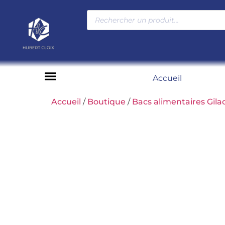
Accueil
Moyens de paiement
Accueil
/
Boutique
/
Bacs alimentaires Gila