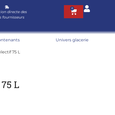
0
ion directe des
s fournisseurs
ontenants
Univers glacerie
lectif 75 L
 75 L