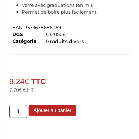
Verre avec graduations (en ml).
Permet de boire plus facilement.
EAN:
3573678686069
UGS
G120508
Catégorie
Produits divers
9,24
€
7,70
€
€ HT
Ajouter au panier