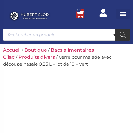
0
Ustensile
Bacs et
Univers g
Accueil
/
Boutique
/
Bacs alimentaires
Gilac
/
Produits divers
/ Verre pour malade avec
découpe nasale 0.25 L – lot de 10 – vert