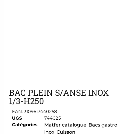
Ajouter aux favoris
BAC PLEIN S/ANSE INOX
1/3-H250
EAN:
3109617440258
UGS
744025
Catégories
Matfer catalogue
,
Bacs gastro
inox
,
Cuisson