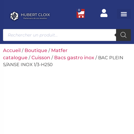
0
Ustensile
Bacs et
Univers g
Accueil
/
Boutique
/
Matfer
catalogue
/
Cuisson
/
Bacs gastro inox
/ BAC PLEIN
S/ANSE INOX 1/3-H250