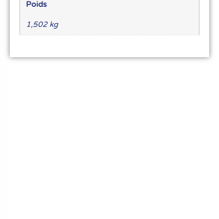
Poids
1,502 kg
Le meilleur du matériel pour vos recettes
« Découvrez notre expertise culinaire ! Nous
avons soigneusement choisi les meilleurs
ustensiles et matériel pour les pros et
passionnés de cuisine, pâtisserie et glace.
Élevez votre art culinaire avec nous. »