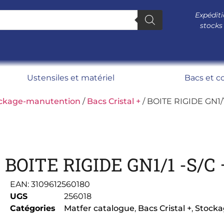
Expéditi
stocks
Ustensiles et matériel
Bacs et c
ckage-manutention
/
Bacs Cristal +
/ BOITE RIGIDE GN1/1
BOITE RIGIDE GN1/1 -S/C 
EAN:
3109612560180
UGS
256018
Catégories
Matfer catalogue
,
Bacs Cristal +
,
Stocka