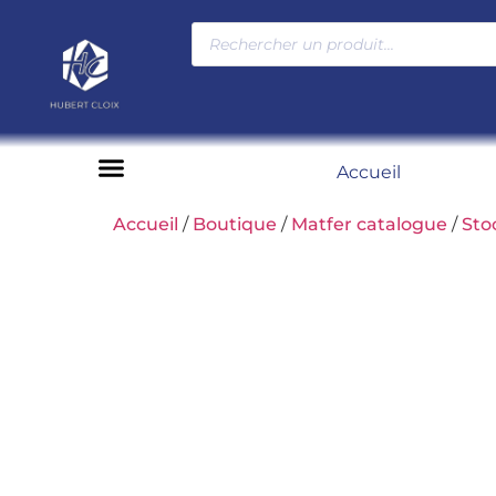
Accueil
Moyens de paiement
Accueil
/
Boutique
/
Matfer catalogue
/
Sto