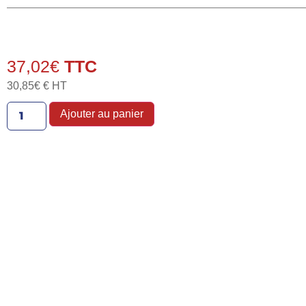
37,02
€
30,85
€
€ HT
Ajouter au panier