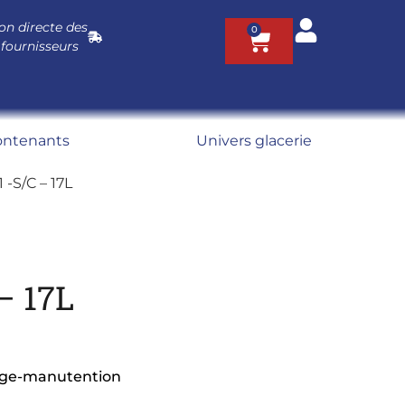
on directe des
0
 fournisseurs
ontenants
Univers glacerie
 -S/C – 17L
– 17L
ge-manutention