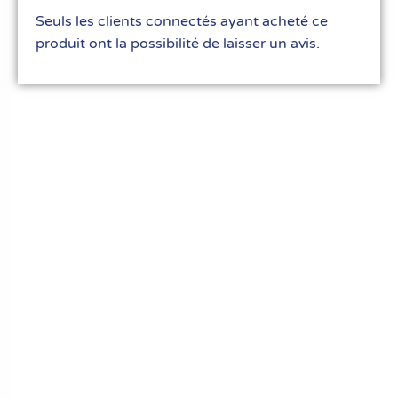
Seuls les clients connectés ayant acheté ce
produit ont la possibilité de laisser un avis.
Le meilleur du matériel pour vos recettes
« Découvrez notre expertise culinaire ! Nous
avons soigneusement choisi les meilleurs
ustensiles et matériel pour les pros et
passionnés de cuisine, pâtisserie et glace.
Élevez votre art culinaire avec nous. »
Liens rapides