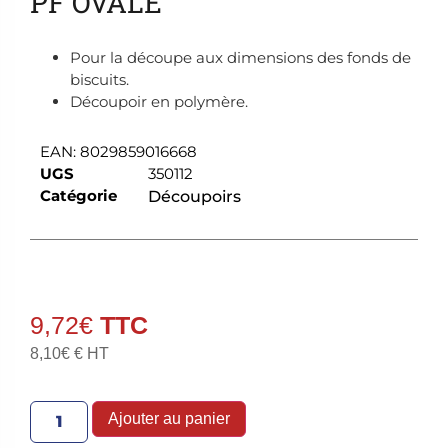
PF OVALE
Pour la découpe aux dimensions des fonds de
biscuits.
Découpoir en polymère.
EAN:
8029859016668
UGS
350112
Catégorie
Découpoirs
9,72
€
8,10
€
€ HT
Ajouter au panier