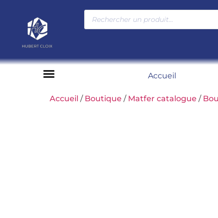
Accueil
Moyens de paiement
Accueil
/
Boutique
/
Matfer catalogue
/
Bou