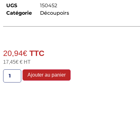
UGS
150452
Catégorie
Découpoirs
20,94
€
17,45
€
€ HT
Ajouter au panier