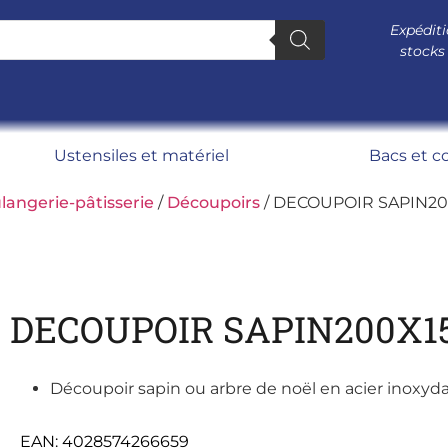
Expéditi
stocks
Ustensiles et matériel
Bacs et c
langerie-pâtisserie
/
Découpoirs
/ DECOUPOIR SAPIN20
DECOUPOIR SAPIN200X1
Découpoir sapin ou arbre de noël en acier inoxyda
EAN:
4028574266659