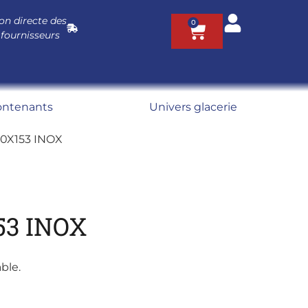
on directe des
0
 fournisseurs
ontenants
Univers glacerie
0X153 INOX
53 INOX
ble.