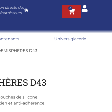
on directe des
0
 fournisseurs
ontenants
Univers glacerie
 DEMISPHÈRES D43
HÈRES D43
couches de silicone.
ien et anti-adhérence.