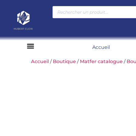
Accueil
Moyens de paiement
Accueil
/
Boutique
/
Matfer catalogue
/
Bou