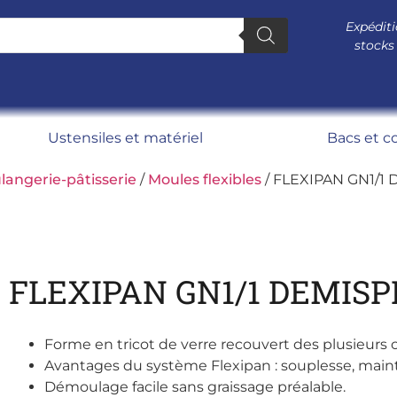
Expéditi
stocks
Ustensiles et matériel
Bacs et c
langerie-pâtisserie
/
Moules flexibles
/ FLEXIPAN GN1/1
FLEXIPAN GN1/1 DEMISP
Forme en tricot de verre recouvert des plusieurs 
Avantages du système Flexipan : souplesse, maint
Démoulage facile sans graissage préalable.