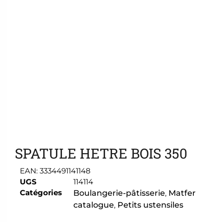
Ajouter aux favoris
SPATULE HETRE BOIS 350
EAN:
3334491141148
UGS
114114
Catégories
Boulangerie-pâtisserie
,
Matfer
catalogue
,
Petits ustensiles