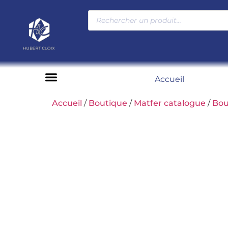
Accueil
Moyens de paiement
Accueil
/
Boutique
/
Matfer catalogue
/
Bou