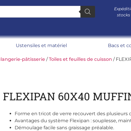
Expéditi
stocks
Ustensiles et matériel
Bacs et c
langerie-pâtisserie
/
Toiles et feuilles de cuisson
/ FLEX
FLEXIPAN 60X40 MUFFIN
Forme en tricot de verre recouvert des plusieurs 
Avantages du système Flexipan : souplesse, maint
Démoulage facile sans graissage préalable.