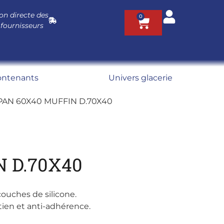
on directe des
0
 fournisseurs
ontenants
Univers glacerie
IPAN 60X40 MUFFIN D.70X40
 D.70X40
couches de silicone.
ien et anti-adhérence.