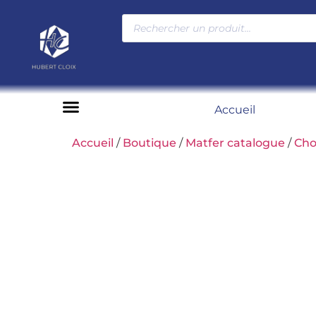
Accueil
Moyens de paiement
Accueil
/
Boutique
/
Matfer catalogue
/
Cho