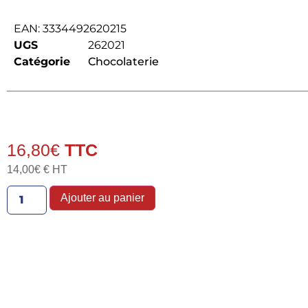
EAN:
3334492620215
UGS
262021
Catégorie
Chocolaterie
16,80
€
14,00
€
€ HT
Ajouter au panier