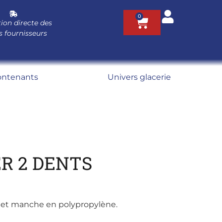
0
ion directe des
s fournisseurs
ontenants
Univers glacerie
R 2 DENTS
de et manche en polypropylène.