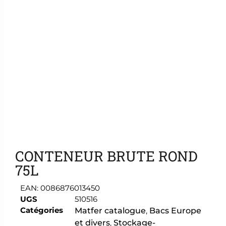
Ajouter aux favoris
CONTENEUR BRUTE ROND
75L
EAN:
0086876013450
UGS
510516
Catégories
Matfer catalogue
,
Bacs Europe
et divers
,
Stockage-