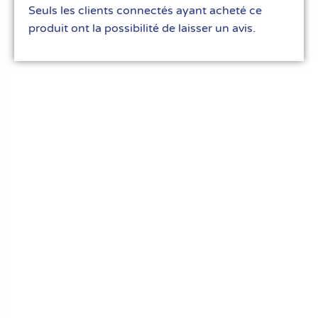
Seuls les clients connectés ayant acheté ce
produit ont la possibilité de laisser un avis.
Le meilleur du matériel pour vos recettes
« Découvrez notre expertise culinaire ! Nous
avons soigneusement choisi les meilleurs
ustensiles et matériel pour les pros et
passionnés de cuisine, pâtisserie et glace.
Élevez votre art culinaire avec nous. »
Liens rapides