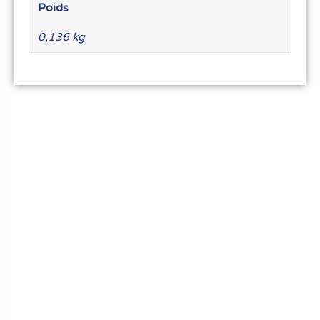
Poids
0,136 kg
Le meilleur du matériel pour vos recettes
« Découvrez notre expertise culinaire ! Nous
avons soigneusement choisi les meilleurs
ustensiles et matériel pour les pros et
passionnés de cuisine, pâtisserie et glace.
Élevez votre art culinaire avec nous. »