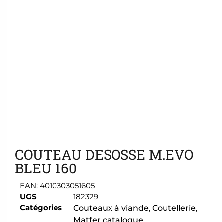
Ajouter aux favoris
COUTEAU DESOSSE M.EVO
BLEU 160
EAN:
4010303051605
UGS
182329
Catégories
Couteaux à viande
,
Coutellerie
,
Matfer catalogue