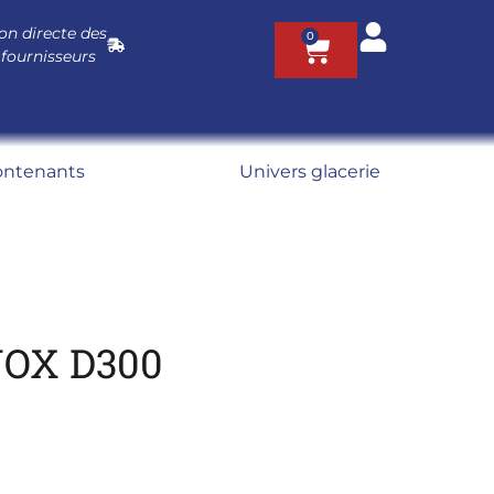
on directe des
0
 fournisseurs
ontenants
Univers glacerie
NOX D300