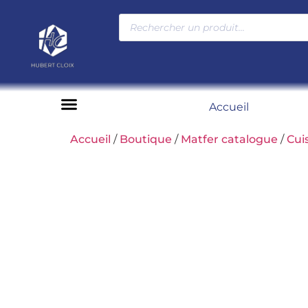
Accueil
Moyens de paiement
Accueil
/
Boutique
/
Matfer catalogue
/
Cui