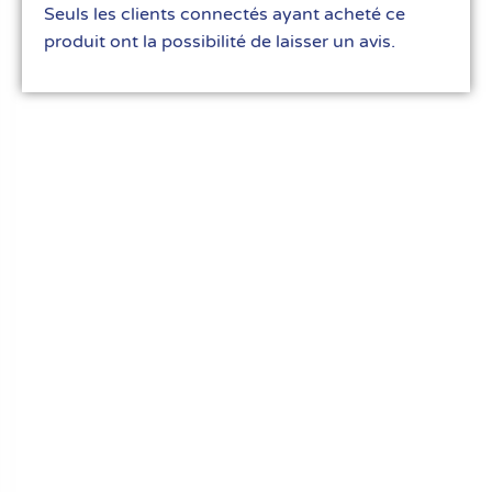
Seuls les clients connectés ayant acheté ce
produit ont la possibilité de laisser un avis.
Le meilleur du matériel pour vos recettes
« Découvrez notre expertise culinaire ! Nous
avons soigneusement choisi les meilleurs
ustensiles et matériel pour les pros et
passionnés de cuisine, pâtisserie et glace.
Élevez votre art culinaire avec nous. »
Liens rapides