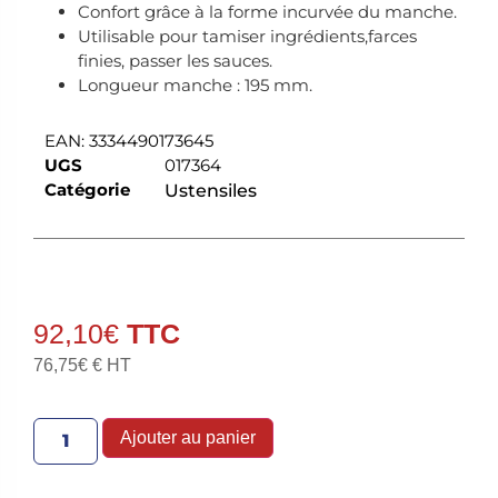
Confort grâce à la forme incurvée du manche.
Utilisable pour tamiser ingrédients,farces
finies, passer les sauces.
Longueur manche : 195 mm.
EAN:
3334490173645
UGS
017364
Catégorie
Ustensiles
92,10
€
76,75
€
€ HT
Ajouter au panier