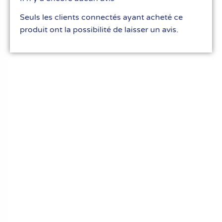
Seuls les clients connectés ayant acheté ce
produit ont la possibilité de laisser un avis.
Le meilleur du matériel pour vos recettes
« Découvrez notre expertise culinaire ! Nous
avons soigneusement choisi les meilleurs
ustensiles et matériel pour les pros et
passionnés de cuisine, pâtisserie et glace.
Élevez votre art culinaire avec nous. »