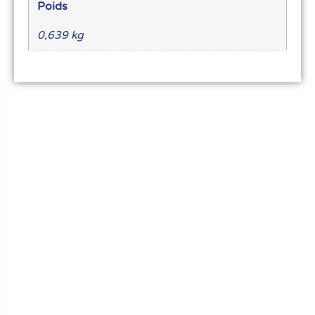
Poids
0,639 kg
Le meilleur du matériel pour vos recettes
« Découvrez notre expertise culinaire ! Nous
avons soigneusement choisi les meilleurs
ustensiles et matériel pour les pros et
passionnés de cuisine, pâtisserie et glace.
Élevez votre art culinaire avec nous. »