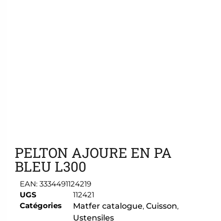
Ajouter aux favoris
PELTON AJOURE EN PA
BLEU L300
EAN:
3334491124219
UGS
112421
Catégories
Matfer catalogue
,
Cuisson
,
Ustensiles