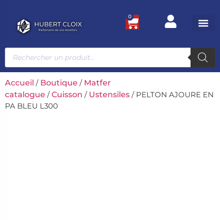
0
Ustensile
Bacs et
Univers g
Accueil
/
Boutique
/
Matfer
catalogue
/
Cuisson
/
Ustensiles
/ PELTON AJOURE EN
PA BLEU L300