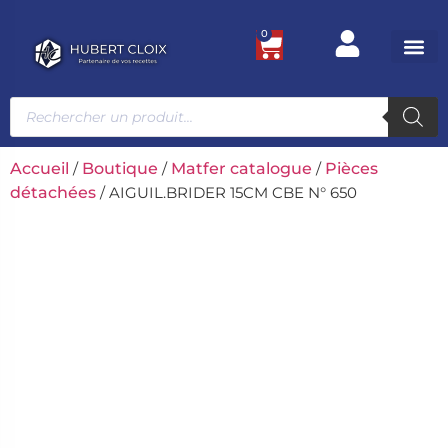
0
Ustensile
Bacs et
Univers g
Accueil
/
Boutique
/
Matfer catalogue
/
Pièces
détachées
/ AIGUIL.BRIDER 15CM CBE N° 650