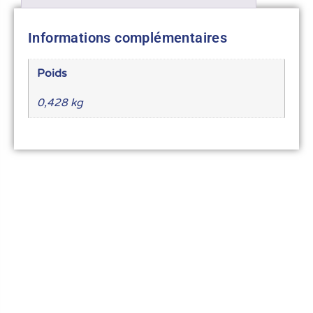
Informations complémentaires
Poids
0,428 kg
Le meilleur du matériel pour vos recettes
« Découvrez notre expertise culinaire ! Nous
avons soigneusement choisi les meilleurs
ustensiles et matériel pour les pros et