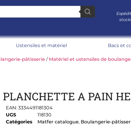
Expédit
stock
Ustensiles et matériel
Bacs et c
langerie-pâtisserie
/
Matériel et ustensiles de boulange
PLANCHETTE A PAIN HE
EAN:
3334491181304
UGS
118130
Catégories
Matfer catalogue
,
Boulangerie-pâtisser