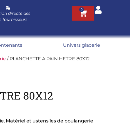
0
ion directe des
s fournisseurs
ontenants
Univers glacerie
rie
/ PLANCHETTE A PAIN HETRE 80X12
TRE 80X12
ie
,
Matériel et ustensiles de boulangerie