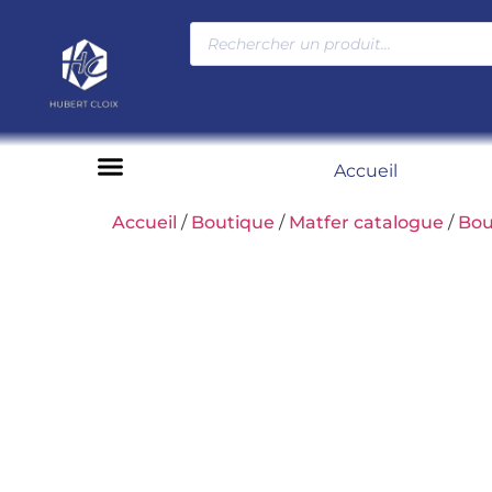
Accueil
Moyens de paiement
Accueil
/
Boutique
/
Matfer catalogue
/
Bou