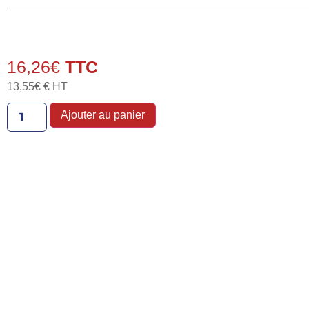
16,26
€
13,55
€
€ HT
Ajouter au panier