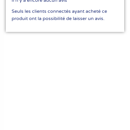
Il n’y a encore aucun avis
Seuls les clients connectés ayant acheté ce
produit ont la possibilité de laisser un avis.
Le meilleur du matériel pour vos recettes
« Découvrez notre expertise culinaire ! Nous
avons soigneusement choisi les meilleurs
ustensiles et matériel pour les pros et
passionnés de cuisine, pâtisserie et glace.
Élevez votre art culinaire avec nous. »