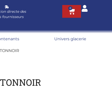
0
ion directe des
s fournisseurs
ontenants
Univers glacerie
NTONNOIR
NTONNOIR