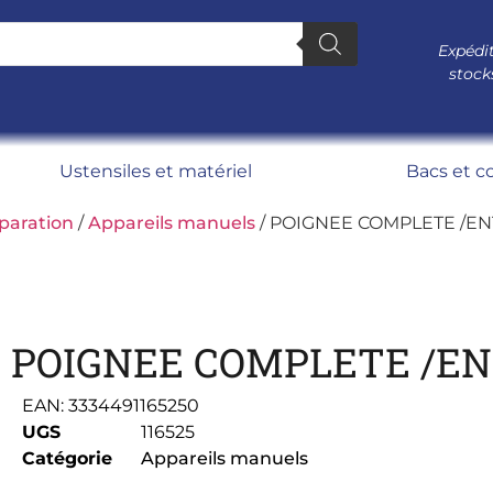
Expédit
stock
Ustensiles et matériel
Bacs et c
paration
/
Appareils manuels
/ POIGNEE COMPLETE /E
POIGNEE COMPLETE /E
EAN:
3334491165250
UGS
116525
Catégorie
Appareils manuels