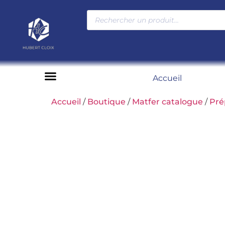
Accueil
Moyens de paiement
Accueil
/
Boutique
/
Matfer catalogue
/
Pré