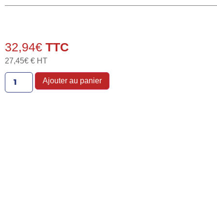
32,94
€
27,45
€
€ HT
Ajouter au panier