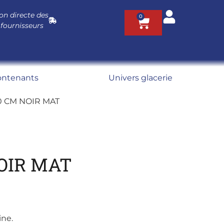
on directe des
0
 fournisseurs
ontenants
Univers glacerie
0 CM NOIR MAT
OIR MAT
ine.