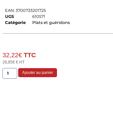
EAN:
3700733201725
UGS
610571
Catégorie
Plats et guéridons
32,22
€
26,85
€
€ HT
Ajouter au panier