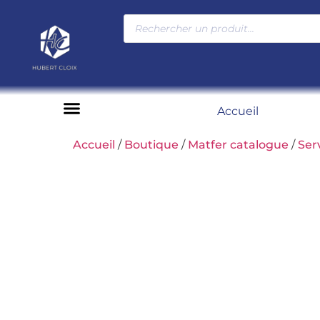
Accueil
Moyens de paiement
Accueil
/
Boutique
/
Matfer catalogue
/
Ser