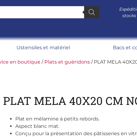
Expéditi
stocks
Ustensiles et matériel
Bacs et c
vice en boutique
/
Plats et guéridons
/ PLAT MELA 40X2
PLAT MELA 40X20 CM N
Plat en mélamine à petits rebords.
Aspect blanc mat.
Conçu pour la présentation des pâtisseries en vitr