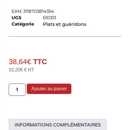
EAN:
3118703814354
UGS
610313
Catégorie
Plats et guéridons
38,64
€
32,20
€
€ HT
Ajouter au panier
INFORMATIONS COMPLÉMENTAIRES