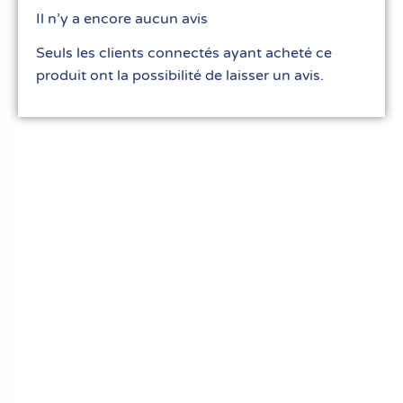
Il n’y a encore aucun avis
Seuls les clients connectés ayant acheté ce
produit ont la possibilité de laisser un avis.
Le meilleur du matériel pour vos recettes
« Découvrez notre expertise culinaire ! Nous
avons soigneusement choisi les meilleurs
ustensiles et matériel pour les pros et
passionnés de cuisine, pâtisserie et glace.
Élevez votre art culinaire avec nous. »