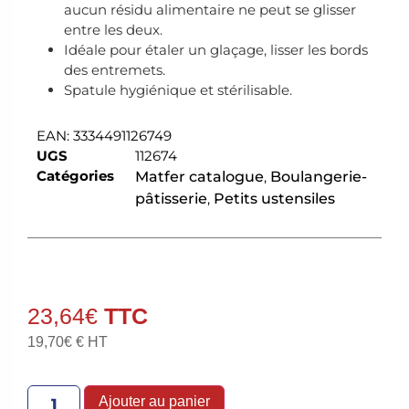
aucun résidu alimentaire ne peut se glisser
entre les deux.
Idéale pour étaler un glaçage, lisser les bords
des entremets.
Spatule hygiénique et stérilisable.
EAN:
3334491126749
UGS
112674
Catégories
Matfer catalogue
,
Boulangerie-
pâtisserie
,
Petits ustensiles
23,64
€
19,70
€
€ HT
Ajouter au panier