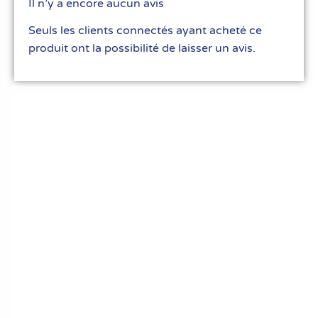
Il n’y a encore aucun avis
Seuls les clients connectés ayant acheté ce
produit ont la possibilité de laisser un avis.
Le meilleur du matériel pour vos recettes
« Découvrez notre expertise culinaire ! Nous
avons soigneusement choisi les meilleurs
ustensiles et matériel pour les pros et
passionnés de cuisine, pâtisserie et glace.
Élevez votre art culinaire avec nous. »