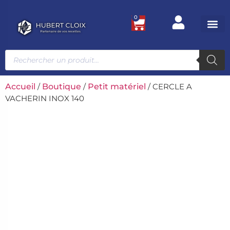
0
Ustensile
Bacs et
Univers g
Accueil
/
Boutique
/
Petit matériel
/ CERCLE A
VACHERIN INOX 140