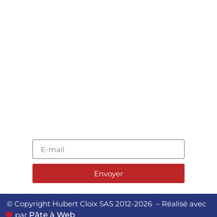
9 rue des campanules
77185 – Lognes
France
contact[@]hubertcloix.com
+33 (0)1 60 33 10 00
🚀 REJOIGNEZ L'AVENTURE !
Envoyer
© Copyright Hubert Cloix SAS 2012-2026 – Réalisé avec
par
Pâte à Web