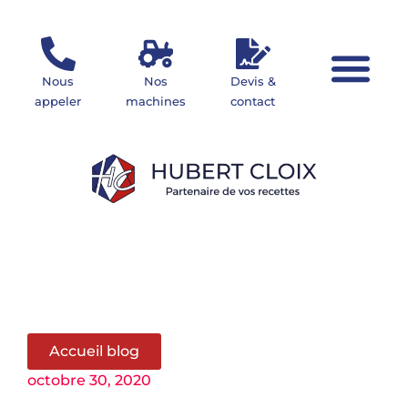
Nous
Nos
Devis &
appeler
machines
contact
Votre projet
Nos mach
Accueil blog
octobre 30, 2020