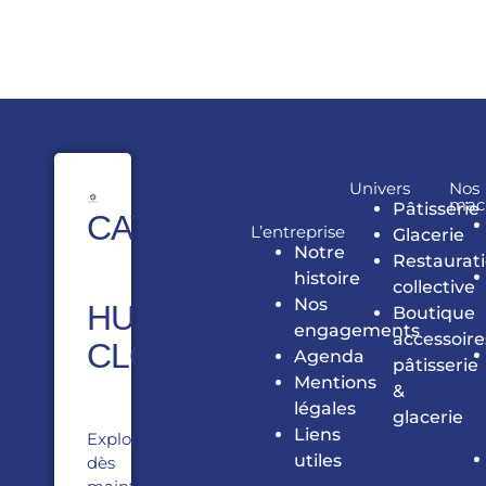
Univers
Nos
mac
Pâtisserie
CATALOGUE
L’entreprise
Glacerie
Notre
Restaurat
histoire
collective
Nos
HUBERT
Boutique
engagements
accessoire
CLOIX
Agenda
pâtisserie
Mentions
&
légales
glacerie
Liens
Explorez
utiles
dès